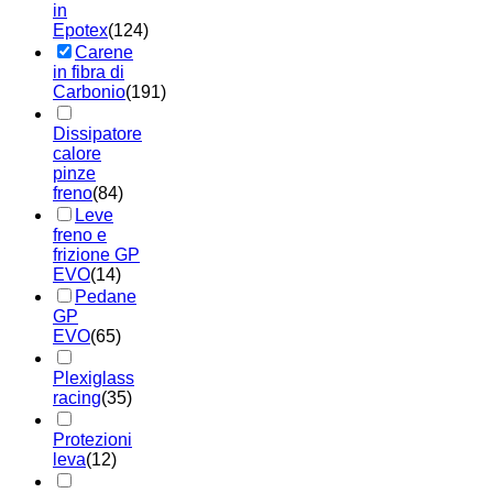
in
Epotex
(124)
Carene
in fibra di
Carbonio
(191)
Dissipatore
calore
pinze
freno
(84)
Leve
freno e
frizione GP
EVO
(14)
Pedane
GP
EVO
(65)
Plexiglass
racing
(35)
Protezioni
leva
(12)