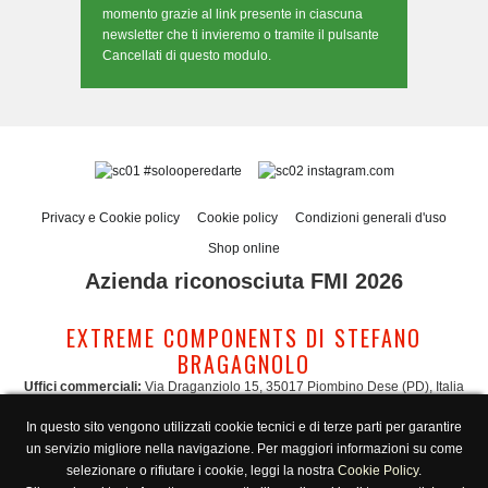
momento grazie al link presente in ciascuna
newsletter che ti invieremo o tramite il pulsante
Cancellati di questo modulo.
#solooperedarte
instagram.com
Privacy e Cookie policy
Cookie policy
Condizioni generali d'uso
Shop online
Azienda riconosciuta FMI 2026
EXTREME COMPONENTS DI STEFANO
BRAGAGNOLO
Uffici commerciali:
Via Draganziolo 15, 35017 Piombino Dese (PD), Italia
Sede legale e logistica:
Via Gabriele D'Annunzio 3, 35017 Piombino Dese (PD),
In questo sito vengono utilizzati cookie tecnici e di terze parti per garantire
Italia
un servizio migliore nella navigazione. Per maggiori informazioni su come
Amministrazione:
admin@extreme-components.com
-
Commerciale:
commercial@extreme-components.com
selezionare o rifiutare i cookie, leggi la nostra
Cookie Policy
.