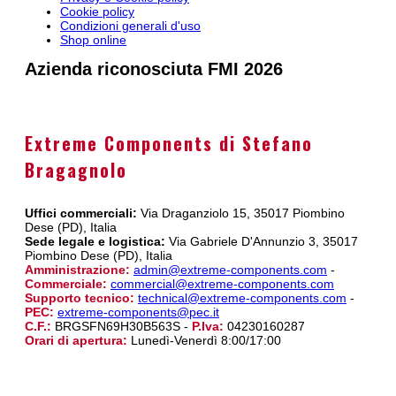
Cookie policy
Condizioni generali d'uso
Shop online
Azienda riconosciuta FMI 2026
Extreme Components di Stefano
Bragagnolo
Uffici commerciali:
Via Draganziolo 15, 35017 Piombino
Dese (PD), Italia
Sede legale e logistica:
Via Gabriele D'Annunzio 3, 35017
Piombino Dese (PD), Italia
Amministrazione:
admin@extreme-components.com
-
Commerciale:
commercial@extreme-components.com
Supporto tecnico:
technical@extreme-components.com
-
PEC:
extreme-components@pec.it
C.F.:
BRGSFN69H30B563S -
P.Iva:
04230160287
Orari di apertura:
Lunedì-Venerdì 8:00/17:00