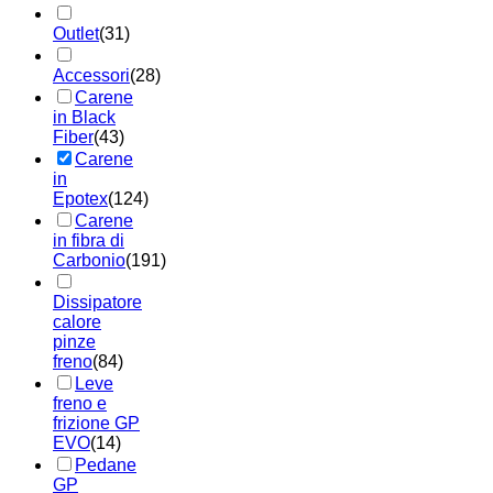
Outlet
(31)
Accessori
(28)
Carene
in Black
Fiber
(43)
Carene
in
Epotex
(124)
Carene
in fibra di
Carbonio
(191)
Dissipatore
calore
pinze
freno
(84)
Leve
freno e
frizione GP
EVO
(14)
Pedane
GP