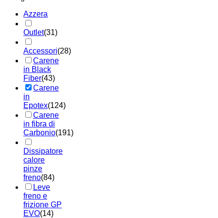
Azzera
Outlet
(31)
Accessori
(28)
Carene
in Black
Fiber
(43)
Carene
in
Epotex
(124)
Carene
in fibra di
Carbonio
(191)
Dissipatore
calore
pinze
freno
(84)
Leve
freno e
frizione GP
EVO
(14)