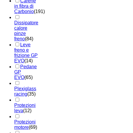
Carene
in fibra di
Carbonio
(191)
Dissipatore
calore
pinze
freno
(84)
Leve
freno e
frizione GP
EVO
(14)
Pedane
GP
EVO
(65)
Plexiglass
racing
(35)
Protezioni
leva
(12)
Protezioni
motore
(69)