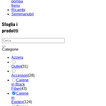
pompa
freno
Ricambi
Semimanubri
Sfoglia i
prodotti
Categorie
Azzera
Outlet
(31)
Accessori
(28)
Carene
in Black
Fiber
(43)
Carene
in
Epotex
(124)