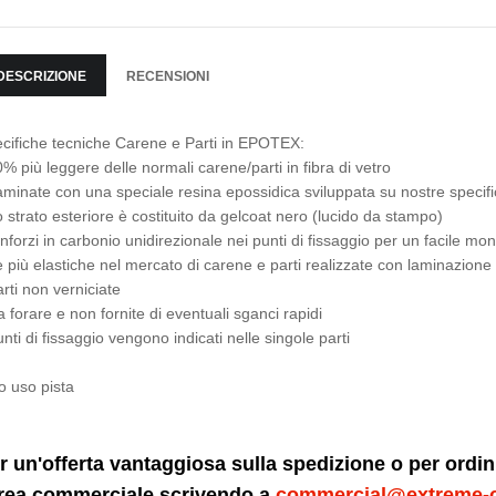
DESCRIZIONE
RECENSIONI
cifiche tecniche Carene e Parti in EPOTEX:
0% più leggere delle normali carene/parti in fibra di vetro
aminate con una speciale resina epossidica sviluppata su nostre specif
o strato esteriore è costituito da gelcoat nero (lucido da stampo)
inforzi in carbonio unidirezionale nei punti di fissaggio per un facile m
e più elastiche nel mercato di carene e parti realizzate con laminazione
arti non verniciate
a forare e non fornite di eventuali sganci rapidi
unti di fissaggio vengono indicati nelle singole parti
o uso pista
r un'offerta vantaggiosa sulla spedizione o per ordi
area commerciale scrivendo a
commercial@extreme-