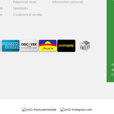
Pagamenti sicuri
Informazioni personali
ti
Spedizioni
ne
Condizioni di vendita
P
a
i
#solooperedarte
instagram.com