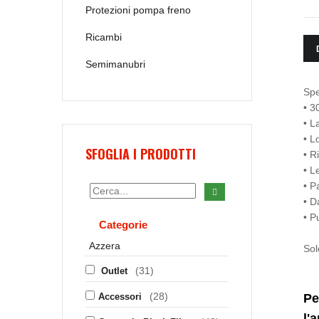
Protezioni pompa freno
Ricambi
Semimanubri
Spe
• 3
• L
• L
SFOGLIA I PRODOTTI
• R
• L
• P
• D
• P
Categorie
Azzera
Sol
(31)
Outlet
(28)
Accessori
Pe
l'