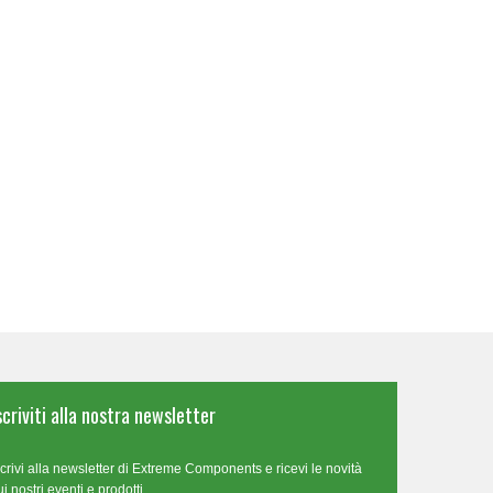
scriviti alla nostra newsletter
scrivi alla newsletter di Extreme Components e ricevi le novità
ui nostri eventi e prodotti.