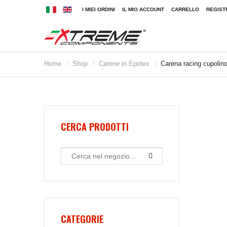
I MIEI ORDINI
IL MIO ACCOUNT
CARRELLO
REGIST
Home
Shop
Carene in Epotex
Carena racing cupoli
/
/
/
2009
2010
2011
2012
2013
CERCA PRODOTTI
2014
2015
2016
2017
2018
2019
CATEGORIE
2020