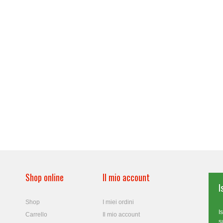
Shop online
Il mio account
I
Shop
I miei ordini
I
Carrello
Il mio account
s