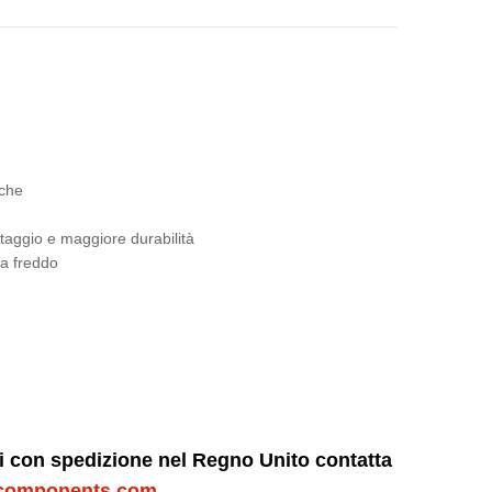
iche
ontaggio e maggiore durabilità
 a freddo
ni con spedizione nel Regno Unito contatta
components.com