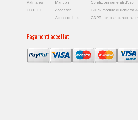
Palmares
Manubri
Condizioni generali d'uso
OUTLET
Accessori
GDPR modulo di richiesta da
Accessori box
GDPR richiesta cancellazio
Pagamenti accettati