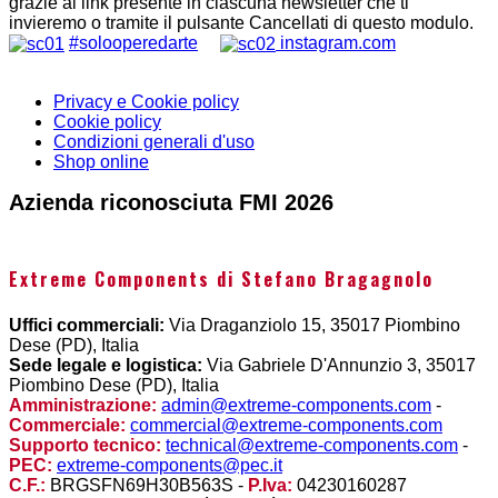
grazie al link presente in ciascuna newsletter che ti
invieremo o tramite il pulsante Cancellati di questo modulo.
#solooperedarte
instagram.com
Privacy e Cookie policy
Cookie policy
Condizioni generali d'uso
Shop online
Azienda riconosciuta FMI 2026
Extreme Components di Stefano Bragagnolo
Uffici commerciali:
Via Draganziolo 15, 35017 Piombino
Dese (PD), Italia
Sede legale e logistica:
Via Gabriele D'Annunzio 3, 35017
Piombino Dese (PD), Italia
Amministrazione:
admin@extreme-components.com
-
Commerciale:
commercial@extreme-components.com
Supporto tecnico:
technical@extreme-components.com
-
PEC:
extreme-components@pec.it
C.F.:
BRGSFN69H30B563S -
P.Iva:
04230160287