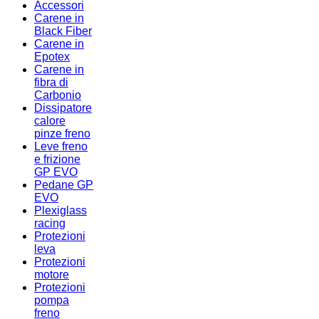
Accessori
Carene in
Black Fiber
Carene in
Epotex
Carene in
fibra di
Carbonio
Dissipatore
calore
pinze freno
Leve freno
e frizione
GP EVO
Pedane GP
EVO
Plexiglass
racing
Protezioni
leva
Protezioni
motore
Protezioni
pompa
freno