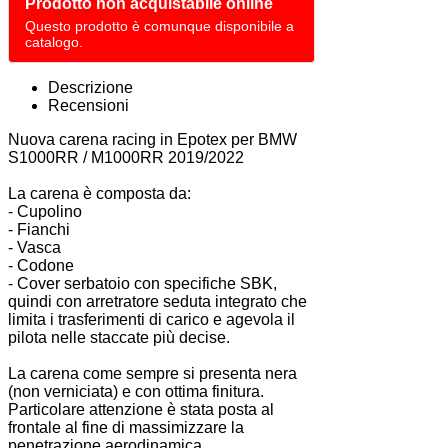
Prodotto non acquistabile online
Questo prodotto è comunque disponibile a
catalogo.
Descrizione
Recensioni
Nuova carena racing in Epotex per BMW
S1000RR / M1000RR 2019/2022
La carena è composta da:
- Cupolino
- Fianchi
- Vasca
- Codone
- Cover serbatoio con specifiche SBK,
quindi con arretratore seduta integrato che
limita i trasferimenti di carico e agevola il
pilota nelle staccate più decise.
La carena come sempre si presenta nera
(non verniciata) e con ottima finitura.
Particolare attenzione è stata posta al
frontale al fine di massimizzare la
penetrazione aerodinamica.