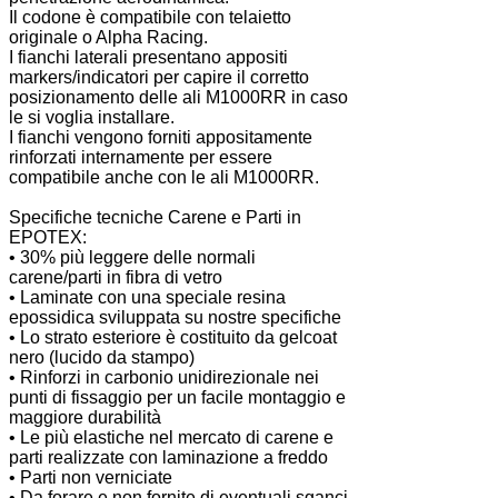
Il codone è compatibile con telaietto
originale o Alpha Racing.
I fianchi laterali presentano appositi
markers/indicatori per capire il corretto
posizionamento delle ali M1000RR in caso
le si voglia installare.
I fianchi vengono forniti appositamente
rinforzati internamente per essere
compatibile anche con le ali M1000RR.
Specifiche tecniche Carene e Parti in
EPOTEX:
• 30% più leggere delle normali
carene/parti in fibra di vetro
• Laminate con una speciale resina
epossidica sviluppata su nostre specifiche
• Lo strato esteriore è costituito da gelcoat
nero (lucido da stampo)
• Rinforzi in carbonio unidirezionale nei
punti di fissaggio per un facile montaggio e
maggiore durabilità
• Le più elastiche nel mercato di carene e
parti realizzate con laminazione a freddo
• Parti non verniciate
• Da forare e non fornite di eventuali sganci