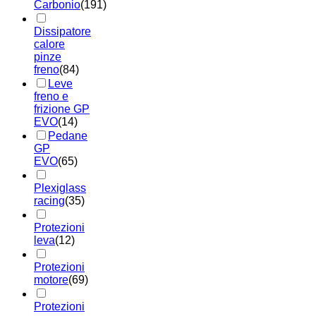
Carbonio
(191)
Dissipatore
calore
pinze
freno
(84)
Leve
freno e
frizione GP
EVO
(14)
Pedane
GP
EVO
(65)
Plexiglass
racing
(35)
Protezioni
leva
(12)
Protezioni
motore
(69)
Protezioni