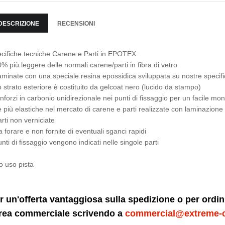
DESCRIZIONE
RECENSIONI
cifiche tecniche Carene e Parti in EPOTEX:
0% più leggere delle normali carene/parti in fibra di vetro
aminate con una speciale resina epossidica sviluppata su nostre specif
o strato esteriore è costituito da gelcoat nero (lucido da stampo)
inforzi in carbonio unidirezionale nei punti di fissaggio per un facile m
e più elastiche nel mercato di carene e parti realizzate con laminazione
arti non verniciate
a forare e non fornite di eventuali sganci rapidi
unti di fissaggio vengono indicati nelle singole parti
o uso pista
r un'offerta vantaggiosa sulla spedizione o per ordi
area commerciale scrivendo a
commercial@extreme-