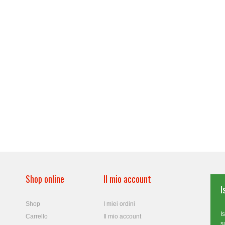
Shop online
Il mio account
I
Shop
I miei ordini
I
Carrello
Il mio account
s