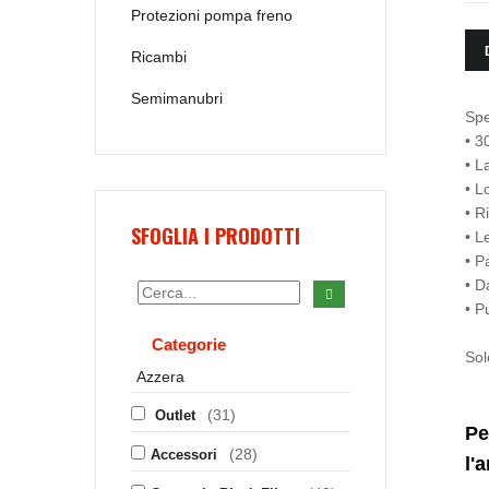
Protezioni pompa freno
Ricambi
Semimanubri
Spe
• 3
• L
• L
• R
SFOGLIA I PRODOTTI
• L
• P
• D
• P
Categorie
Sol
Azzera
(31)
Outlet
Pe
(28)
Accessori
l'