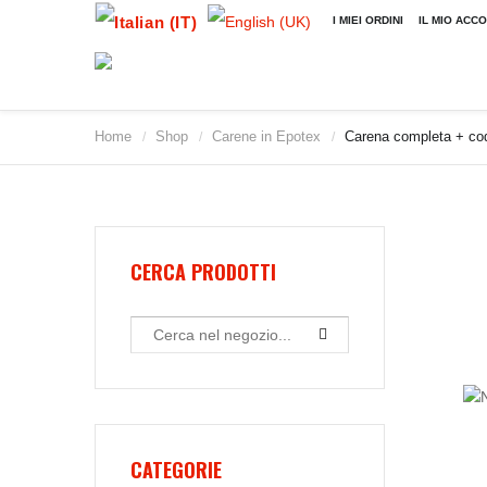
I MIEI ORDINI
IL MIO ACC
Home
Shop
Carene in Epotex
Carena completa + co
/
/
/
CERCA PRODOTTI
CATEGORIE