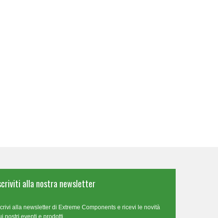
scriviti alla nostra newsletter
scrivi alla newsletter di Extreme Components e ricevi le novità
ui nostri eventi e prodotti.