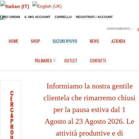
I MIEI ORDINI
IL MIO ACCOUNT
CARRELLO
REGISTRATI / ACCOUNT
CARICAMENTO...
Home
Shop
Carene in Epotex
/
/
/
HOME
SHOP
SUZUKI RYUYO
NEWS
AZIENDA
Carena completa + codone per Yamaha R6 (2008/2016)
PALMARES
OUTLET
CONTATTI
Informiamo la nostra gentile
C
clientela che rimarremo chiusi
E
R
per la pausa estiva dal 1
C
A
P
Agosto al 23 Agosto 2026. Le
R
O
attività produttive e di
D