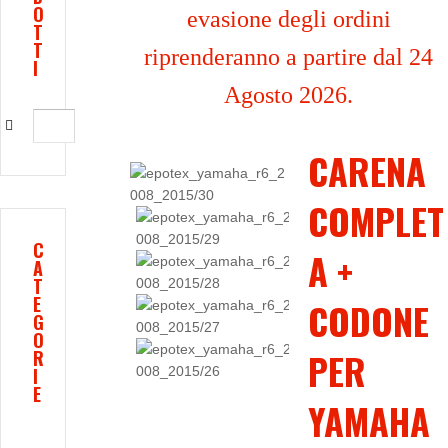
O
evasione degli ordini
T
T
riprenderanno a partire dal 24
I
Agosto 2026.
CARENA
COMPLET
C
A +
A
T
E
CODONE
G
O
PER
R
I
E
YAMAHA