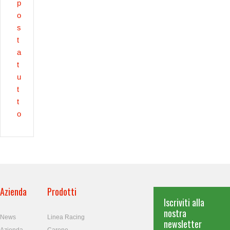
p
o
s
t
a
t
u
t
t
o
Azienda
Prodotti
Iscriviti alla
nostra
News
Linea Racing
newsletter