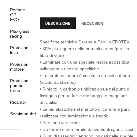
Pedane
GP
EVO
DESCRIZIONE
RECENSIONI
Plexiglass
racing
Specifiche tecniche Carene e Parti in EPOTEX:
Protezioni
• 30% più leggere delle normali carene/parti in
leva
fibra di vetro
• Laminate con una speciale resina epossidica
Protezioni
sviluppata su nostre specifiche
motore
• Lo strato esteriore è costituito da gelcoat nero
Protezioni
(lucido da stampo)
pompa
• Rinforzi in carbonio unidirezionale nei punti di
freno
fissaggio per un facile montaggio e maggiore
Ricambi
durabilità
• Le più elastiche nel mercato di carene e parti
Semimanubri
realizzate con laminazione a freddo
• Parti non verniciate
• Da forare e non fornite di eventuali sganci rapidi
• Punti di fissaggio vengono indicati nelle singole