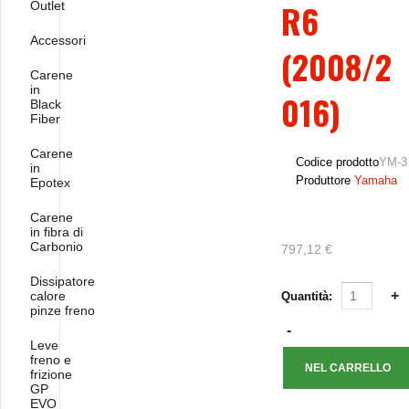
R6
Outlet
Accessori
(2008/2
Carene
in
016)
Black
Fiber
Carene
Codice prodotto
YM-3
in
Produttore
Yamaha
Epotex
Carene
in fibra di
Carbonio
797,12 €
Dissipatore
calore
Quantità:
pinze freno
Leve
freno e
frizione
GP
EVO