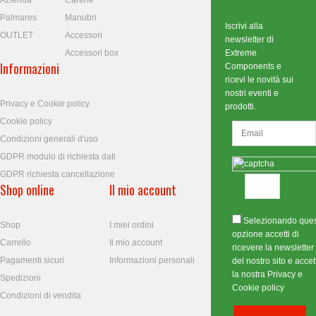
Azienda
Carene
Palmares
Manubri
Iscrivi alla
OUTLET
Accessori
newsletter di
Accessori box
Extreme
Informazioni
Components e
ricevi le novità sui
nostri eventi e
Privacy e Cookie policy
prodotti.
Cookie policy
Condizioni generali d'uso
GDPR modulo di richiesta dati
GDPR richiesta cancellazione
Shop online
Il mio account
Selezionando que
Shop
I miei ordini
opzione accetti di
Carrello
Il mio account
ricevere la newsletter
Pagamenti sicuri
Informazioni personali
del nostro sito e accett
la nostra Privacy e
Spedizioni
Cookie policy
Condizioni di vendita