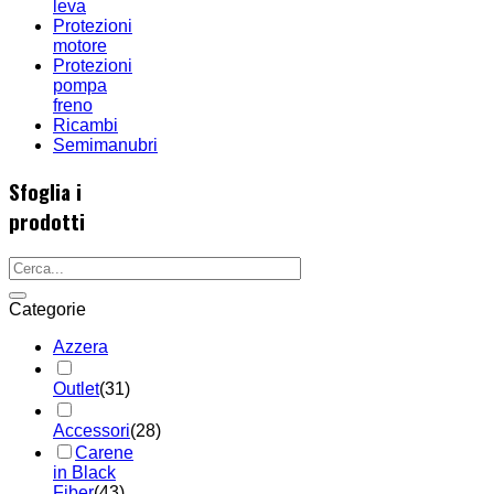
leva
Protezioni
motore
Protezioni
pompa
freno
Ricambi
Semimanubri
Sfoglia i
prodotti
Categorie
Azzera
Outlet
(31)
Accessori
(28)
Carene
in Black
Fiber
(43)