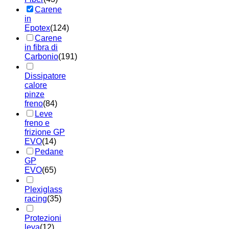
Carene
in
Epotex
(124)
Carene
in fibra di
Carbonio
(191)
Dissipatore
calore
pinze
freno
(84)
Leve
freno e
frizione GP
EVO
(14)
Pedane
GP
EVO
(65)
Plexiglass
racing
(35)
Protezioni
leva
(12)