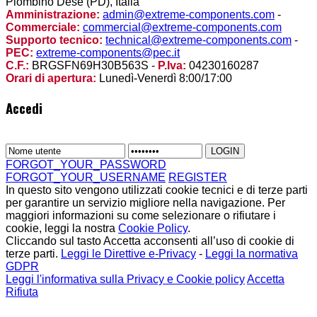
Piombino Dese (PD), Italia
Amministrazione:
admin@extreme-components.com
-
Commerciale:
commercial@extreme-components.com
Supporto tecnico:
technical@extreme-components.com
-
PEC:
extreme-components@pec.it
C.F.:
BRGSFN69H30B563S -
P.Iva:
04230160287
Orari di apertura:
Lunedì-Venerdì 8:00/17:00
Accedi
FORGOT_YOUR_PASSWORD
FORGOT_YOUR_USERNAME
REGISTER
In questo sito vengono utilizzati cookie tecnici e di terze parti
per garantire un servizio migliore nella navigazione. Per
maggiori informazioni su come selezionare o rifiutare i
cookie, leggi la nostra
Cookie Policy
.
Cliccando sul tasto Accetta acconsenti all’uso di cookie di
terze parti.
Leggi le Direttive e-Privacy
-
Leggi la normativa
GDPR
Leggi l'informativa sulla Privacy e Cookie policy
Accetta
Rifiuta