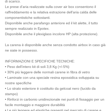
di scarico.
Le prese d'aria realizzate sulla cover air box consentono il
raffreddamento e la relativa estrazione dell'aria calda delle
componentistiche sottostanti.
Disponibile anche parafango anteriore ed il kit alette, il tutto
sempre realizzato in Epotex.
Disponibile anche il plexiglass incolore HP (alta protezione).
La carena è disponibile anche senza condotto airbox in caso già
ne siate in possesso.
INFORMAZIONI E SPECIFICHE TECNICHE:
• Peso dell’intero kit di soli 3,8 Kg (+/-5%)
• 30% più leggere delle normali carene in fibra di vetro
• Laminate con una speciale resina epossidica sviluppata su
nostre specifiche
• Lo strato esteriore è costituito da gelcoat nero (lucido da
stampo)
• Rinforzi in carbonio unidirezionale nei punti di fissaggio per un
facile montaggio e maggiore durabilità
• Le più leggere ed elastiche presenti nel mercato di carene e