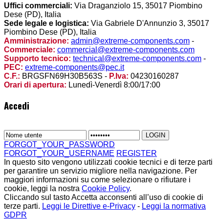
Uffici commerciali:
Via Draganziolo 15, 35017 Piombino
Dese (PD), Italia
Sede legale e logistica:
Via Gabriele D'Annunzio 3, 35017
Piombino Dese (PD), Italia
Amministrazione:
admin@extreme-components.com
-
Commerciale:
commercial@extreme-components.com
Supporto tecnico:
technical@extreme-components.com
-
PEC:
extreme-components@pec.it
C.F.:
BRGSFN69H30B563S -
P.Iva:
04230160287
Orari di apertura:
Lunedì-Venerdì 8:00/17:00
Accedi
FORGOT_YOUR_PASSWORD
FORGOT_YOUR_USERNAME
REGISTER
In questo sito vengono utilizzati cookie tecnici e di terze parti
per garantire un servizio migliore nella navigazione. Per
maggiori informazioni su come selezionare o rifiutare i
cookie, leggi la nostra
Cookie Policy
.
Cliccando sul tasto Accetta acconsenti all’uso di cookie di
terze parti.
Leggi le Direttive e-Privacy
-
Leggi la normativa
GDPR