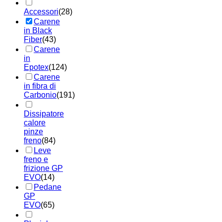
Accessori
(28)
Carene
in Black
Fiber
(43)
Carene
in
Epotex
(124)
Carene
in fibra di
Carbonio
(191)
Dissipatore
calore
pinze
freno
(84)
Leve
freno e
frizione GP
EVO
(14)
Pedane
GP
EVO
(65)