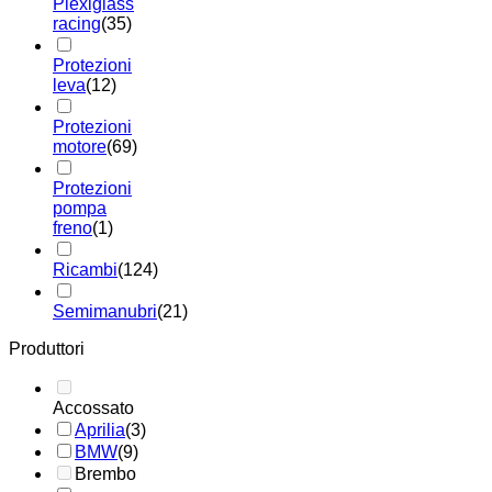
Plexiglass
racing
(35)
Protezioni
leva
(12)
Protezioni
motore
(69)
Protezioni
pompa
freno
(1)
Ricambi
(124)
Semimanubri
(21)
Produttori
Accossato
Aprilia
(3)
BMW
(9)
Brembo