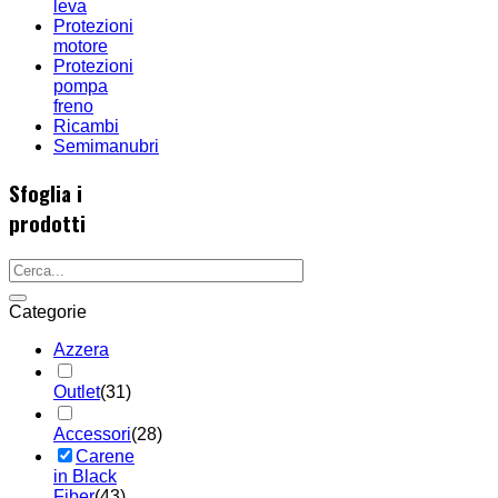
leva
Protezioni
motore
Protezioni
pompa
freno
Ricambi
Semimanubri
Sfoglia i
prodotti
Categorie
Azzera
Outlet
(31)
Accessori
(28)
Carene
in Black
Fiber
(43)