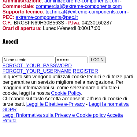
Amministrazione:
admin@extreme-components.com
-
Commerciale:
commercial@extreme-components.com
Supporto tecnico:
technical@extreme-components.com
-
PEC:
extreme-components@pec.it
C.F.:
BRGSFN69H30B563S -
P.Iva:
04230160287
Orari di apertura:
Lunedì-Venerdì 8:00/17:00
Accedi
FORGOT_YOUR_PASSWORD
FORGOT_YOUR_USERNAME
REGISTER
In questo sito vengono utilizzati cookie tecnici e di terze parti
per garantire un servizio migliore nella navigazione. Per
maggiori informazioni su come selezionare o rifiutare i
cookie, leggi la nostra
Cookie Policy
.
Cliccando sul tasto Accetta acconsenti all’uso di cookie di
terze parti.
Leggi le Direttive e-Privacy
-
Leggi la normativa
GDPR
Leggi l'informativa sulla Privacy e Cookie policy
Accetta
Rifiuta