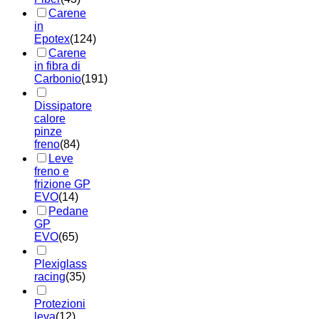
Carene
in
Epotex
(124)
Carene
in fibra di
Carbonio
(191)
Dissipatore
calore
pinze
freno
(84)
Leve
freno e
frizione GP
EVO
(14)
Pedane
GP
EVO
(65)
Plexiglass
racing
(35)
Protezioni
leva
(12)