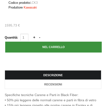
Codice prodotto
LCK3
Produttore
Kawasaki
1595,73 €
Quantità:
DESCRIZIONE
RECENSIONI
Specifiche tecniche Carene e Parti in Black Fiber:
• 50% più leggere delle normali carene e parti in fibra di vetro
• 15% più leggere rispetto alle nostre carene in Epotex e di