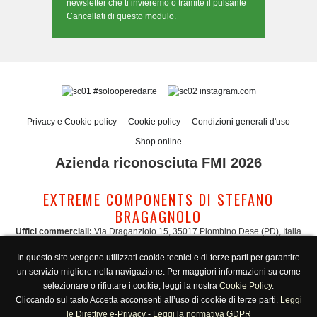
newsletter che ti invieremo o tramite il pulsante
Cancellati di questo modulo.
#solooperedarte
instagram.com
Privacy e Cookie policy
Cookie policy
Condizioni generali d'uso
Shop online
Azienda riconosciuta FMI 2026
EXTREME COMPONENTS DI STEFANO
BRAGAGNOLO
Uffici commerciali:
Via Draganziolo 15, 35017 Piombino Dese (PD), Italia
Sede legale e logistica:
Via Gabriele D'Annunzio 3, 35017 Piombino Dese (PD),
In questo sito vengono utilizzati cookie tecnici e di terze parti per garantire
Italia
un servizio migliore nella navigazione. Per maggiori informazioni su come
Amministrazione:
admin@extreme-components.com
-
Commerciale:
commercial@extreme-components.com
selezionare o rifiutare i cookie, leggi la nostra
Cookie Policy
.
Supporto tecnico:
technical@extreme-components.com
-
PEC:
extreme-
Cliccando sul tasto Accetta acconsenti all’uso di cookie di terze parti.
Leggi
components@pec.it
le Direttive e-Privacy
-
Leggi la normativa GDPR