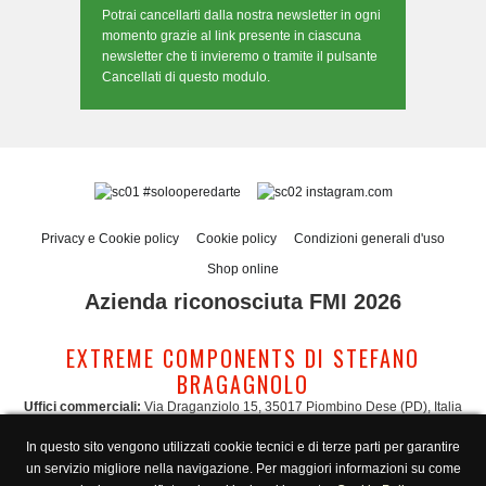
Potrai cancellarti dalla nostra newsletter in ogni
momento grazie al link presente in ciascuna
newsletter che ti invieremo o tramite il pulsante
Cancellati di questo modulo.
#solooperedarte
instagram.com
Privacy e Cookie policy
Cookie policy
Condizioni generali d'uso
Shop online
Azienda riconosciuta FMI 2026
EXTREME COMPONENTS DI STEFANO
BRAGAGNOLO
Uffici commerciali:
Via Draganziolo 15, 35017 Piombino Dese (PD), Italia
Sede legale e logistica:
Via Gabriele D'Annunzio 3, 35017 Piombino Dese (PD),
In questo sito vengono utilizzati cookie tecnici e di terze parti per garantire
Italia
un servizio migliore nella navigazione. Per maggiori informazioni su come
Amministrazione:
admin@extreme-components.com
-
Commerciale: