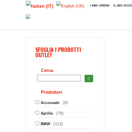
I MIEI ORDINI
IL MIO ACC
SFOGLIA I PRODOTTI
OUTLET
Cerca
Produttori
(8)
Accossato
(78)
Aprilia
(113)
BMW