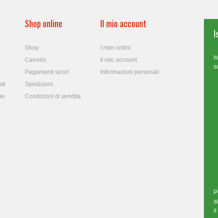
Shop online
Il mio account
I
Shop
I miei ordini
I
Carrello
Il mio account
s
Pagamenti sicuri
Informazioni personali
ti
Spedizioni
ne
Condizioni di vendita
P
a
i