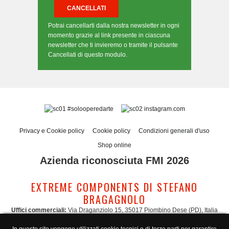
Potrai cancellarti dalla nostra newsletter in ogni
momento grazie al link presente in ciascuna
newsletter che ti invieremo o tramite il pulsante
Cancellati di questo modulo.
#solooperedarte
instagram.com
Privacy e Cookie policy
Cookie policy
Condizioni generali d'uso
Shop online
Azienda riconosciuta FMI 2026
EXTREME COMPONENTS DI STEFANO
BRAGAGNOLO
Uffici commerciali:
Via Draganziolo 15, 35017 Piombino Dese (PD), Italia
Sede legale e logistica:
Via Gabriele D'Annunzio 3, 35017 Piombino Dese (PD),