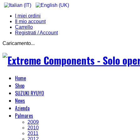
I miei ordini
Il mio account
Carrello
Registrati / Account
Caricamento...
Home
Shop
SUZUKI RYUYO
News
Azienda
Palmares
2009
2010
2011
2012