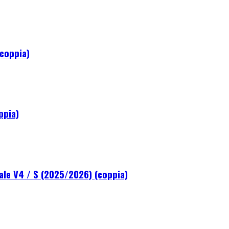
(coppia)
ppia)
ale V4 / S (2025/2026) (coppia)