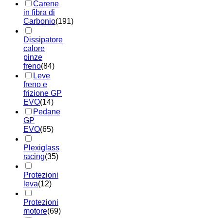
Carene
in fibra di
Carbonio
(191)
Dissipatore
calore
pinze
freno
(84)
Leve
freno e
frizione GP
EVO
(14)
Pedane
GP
EVO
(65)
Plexiglass
racing
(35)
Protezioni
leva
(12)
Protezioni
motore
(69)