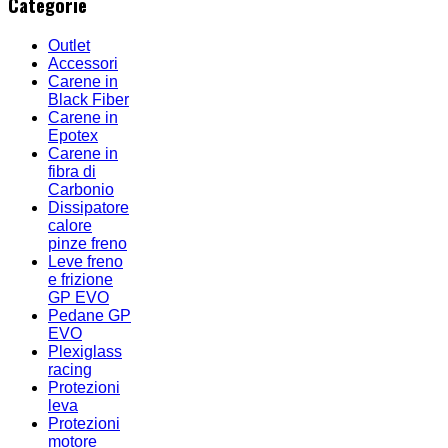
Categorie
Outlet
Accessori
Carene in
Black Fiber
Carene in
Epotex
Carene in
fibra di
Carbonio
Dissipatore
calore
pinze freno
Leve freno
e frizione
GP EVO
Pedane GP
EVO
Plexiglass
racing
Protezioni
leva
Protezioni
motore