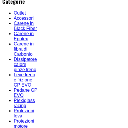
Categorie
Outlet
Accessori
Carene in
Black Fiber
Carene in
Epotex
Carene in
fibra di
Carbonio
Dissipatore
calore
pinze freno
Leve freno
e frizione
GP EVO
Pedane GP
EVO
Plexiglass
racing
Protezioni
leva
Protezioni
motore