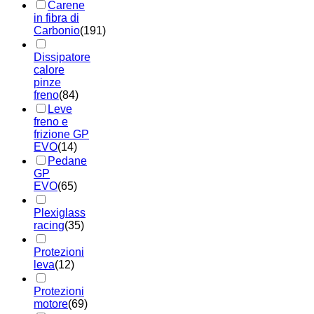
Carene
in fibra di
Carbonio
(191)
Dissipatore
calore
pinze
freno
(84)
Leve
freno e
frizione GP
EVO
(14)
Pedane
GP
EVO
(65)
Plexiglass
racing
(35)
Protezioni
leva
(12)
Protezioni
motore
(69)