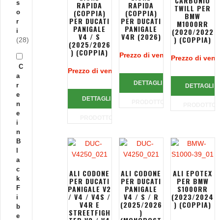
CARBONIO
s
RAPIDA
RAPIDA
TWILL PER
(COPPIA)
(COPPIA)
o
BMW
PER DUCATI
PER DUCATI
r
M1000RR
PANIGALE
PANIGALE
(2020/2022
i
V4 / S
V4R (2026)
) (COPPIA)
(28)
(2025/2026
) (COPPIA)
Prezzo di vendita:
216,00 €
Prezzo di vend
C
Prezzo di vendita:
192,00 €
a
DETTAGLI
r
DETTAGLI
e
DETTAGLI
PRODOTTO
n
PRODOTTO
e
PRODOTTO
i
n
B
l
a
c
ALI CODONE
ALI CODONE
ALI EPOTEX
k
PER DUCATI
PER DUCATI
PER BMW
PANIGALE V2
PANIGALE
S1000RR
F
/ V4 / V4S /
V4 / S / R
(2023/2024
i
V4R E
(2025/2026
) (COPPIA)
b
STREETFIGH
)
e