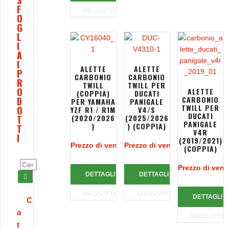
S
F
PRODOTTO
O
G
L
I
A
I
ALETTE
ALETTE
P
CARBONIO
CARBONIO
R
TWILL
TWILL PER
O
ALETTE
(COPPIA)
DUCATI
CARBONIO
D
PER YAMAHA
PANIGALE
TWILL PER
O
YZF R1 / R1M
V4/S
DUCATI
(2020/2026
(2025/2026
T
PANIGALE
)
) (COPPIA)
T
V4R
I
(2019/2021)
Prezzo di vendita:
Prezzo di vendita:
773,00 €
955,50 €
(COPPIA)
Prezzo di vend
DETTAGLI
DETTAGLI
PRODOTTO
PRODOTTO
DETTAGLI
C
a
PRODOTTO
t