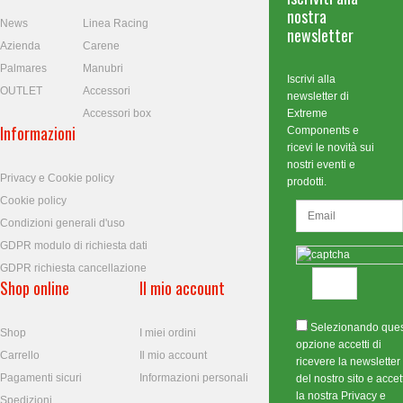
nostra
News
Linea Racing
newsletter
Azienda
Carene
Palmares
Manubri
Iscrivi alla
OUTLET
Accessori
newsletter di
Accessori box
Extreme
Informazioni
Components e
ricevi le novità sui
nostri eventi e
Privacy e Cookie policy
prodotti.
Cookie policy
Condizioni generali d'uso
GDPR modulo di richiesta dati
GDPR richiesta cancellazione
Shop online
Il mio account
Selezionando que
Shop
I miei ordini
opzione accetti di
Carrello
Il mio account
ricevere la newsletter
Pagamenti sicuri
Informazioni personali
del nostro sito e accett
la nostra Privacy e
Spedizioni