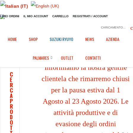
I MIEI ORDINI
IL MIO ACCOUNT
CARRELLO
REGISTRATI / ACCOUNT
CARICAMENTO...
Home
Shop
/
HOME
SHOP
SUZUKI RYUYO
NEWS
AZIENDA
PALMARES
OUTLET
CONTATTI
Informiamo la nostra gentile
C
clientela che rimarremo chiusi
E
R
per la pausa estiva dal 1
C
A
P
Agosto al 23 Agosto 2026. Le
R
O
attività produttive e di
D
O
evasione degli ordini
T