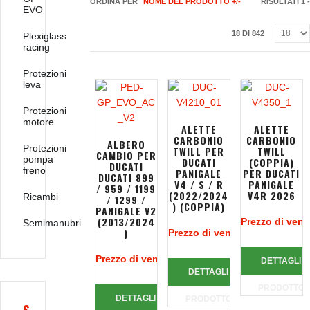
ORDINA PER
NOME DEL PRODOTTO +/-
RISULTATI 1 -
EVO
18 DI 842
Plexiglass
racing
Protezioni
leva
Protezioni
motore
ALETTE
ALETTE
CARBONIO
CARBONIO
ALBERO
Protezioni
TWILL PER
TWILL
CAMBIO PER
pompa
DUCATI
(COPPIA)
DUCATI
freno
PANIGALE
PER DUCATI
DUCATI 899
V4 / S / R
PANIGALE
/ 959 / 1199
(2022/2024
V4R 2026
Ricambi
/ 1299 /
) (COPPIA)
PANIGALE V2
(2013/2024
Prezzo di vend
Semimanubri
)
Prezzo di vendita:
933,45 €
Prezzo di vendita:
51,21 €
DETTAGLI
DETTAGLI
PRODOTTO
DETTAGLI
PRODOTTO