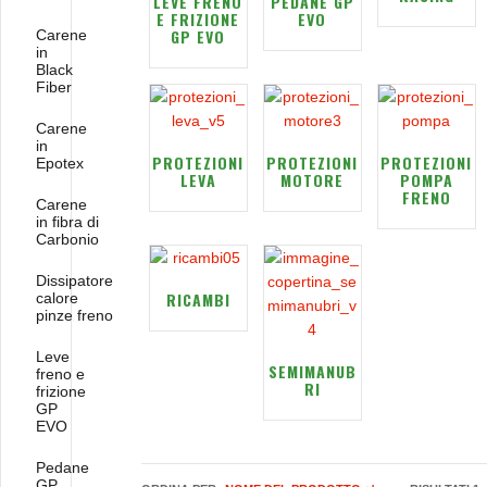
LEVE FRENO
PEDANE GP
E FRIZIONE
EVO
GP EVO
Carene
in
Black
Fiber
Carene
in
PROTEZIONI
PROTEZIONI
PROTEZIONI
Epotex
LEVA
MOTORE
POMPA
FRENO
Carene
in fibra di
Carbonio
Dissipatore
RICAMBI
calore
pinze freno
Leve
SEMIMANUB
freno e
RI
frizione
GP
EVO
Pedane
GP