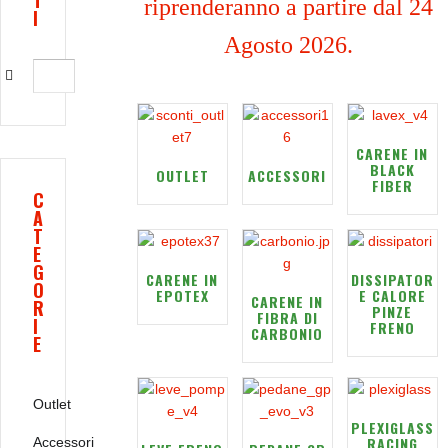
T
riprenderanno a partire dal 24
I
Agosto 2026.
CARENE IN
BLACK
OUTLET
ACCESSORI
FIBER
C
A
T
E
G
CARENE IN
DISSIPATOR
O
EPOTEX
E CALORE
CARENE IN
R
PINZE
FIBRA DI
I
FRENO
CARBONIO
E
Outlet
PLEXIGLASS
RACING
Accessori