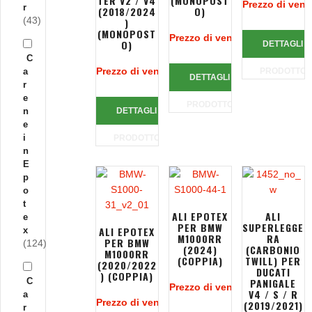
TER V2 / V4
(MONOPOST
Prezzo di vend
r
(2018/2024
O)
(43)
)
(MONOPOST
Prezzo di vendita:
711,90 €
O)
DETTAGLI
C
Prezzo di vendita:
691,95 €
a
PRODOTTO
DETTAGLI
r
e
PRODOTTO
n
DETTAGLI
e
i
PRODOTTO
n
E
p
o
t
ALI EPOTEX
ALI
e
PER BMW
SUPERLEGGE
ALI EPOTEX
x
M1000RR
RA
PER BMW
(124)
(2024)
(CARBONIO
M1000RR
(COPPIA)
TWILL) PER
(2020/2022
DUCATI
) (COPPIA)
C
PANIGALE
Prezzo di vendita:
405,00 €
V4 / S / R
a
Prezzo di vendita:
349,00 €
(2019/2021)
r