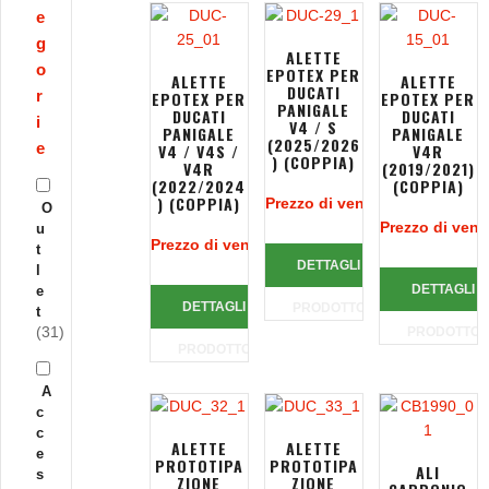
e
g
ALETTE
o
EPOTEX PER
ALETTE
ALETTE
DUCATI
r
EPOTEX PER
EPOTEX PER
PANIGALE
DUCATI
DUCATI
i
V4 / S
PANIGALE
PANIGALE
(2025/2026
e
V4 / V4S /
V4R
) (COPPIA)
V4R
(2019/2021)
(2022/2024
(COPPIA)
) (COPPIA)
Prezzo di vendita:
383,00 €
O
Prezzo di vend
u
Prezzo di vendita:
327,00 €
t
DETTAGLI
l
DETTAGLI
e
DETTAGLI
PRODOTTO
t
(31)
PRODOTTO
PRODOTTO
A
c
c
ALETTE
ALETTE
e
PROTOTIPA
PROTOTIPA
ALI
s
ZIONE
ZIONE