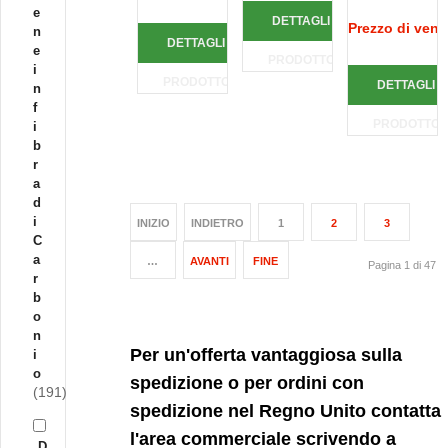
e
DETTAGLI
Prezzo di vend
n
DETTAGLI
e
PRODOTTO
i
PRODOTTO
DETTAGLI
n
f
PRODOTTO
i
b
r
a
d
i
INIZIO
INDIETRO
1
2
3
C
a
…
AVANTI
FINE
Pagina 1 di 47
r
b
o
n
Per un'offerta vantaggiosa sulla
i
o
spedizione o per ordini con
(191)
spedizione nel Regno Unito contatta
l'area commerciale scrivendo a
D