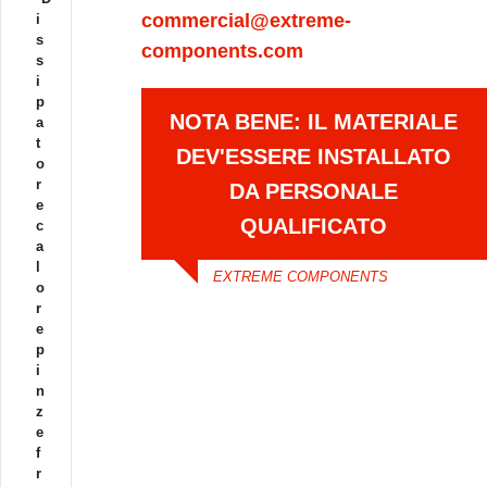
commercial@extreme-
i
s
components.com
s
i
p
NOTA BENE: IL MATERIALE
a
t
DEV'ESSERE INSTALLATO
o
r
DA PERSONALE
e
QUALIFICATO
c
a
l
EXTREME COMPONENTS
o
r
e
p
i
n
z
e
f
r