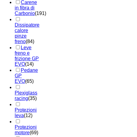
Carene
in fibra di
Carbonio
(191)
Dissipatore
calore
pinze
freno
(84)
Leve
freno e
frizione GP
EVO
(14)
Pedane
GP
EVO
(65)
Plexiglass
racing
(35)
Protezioni
leva
(12)
Protezioni
motore
(69)