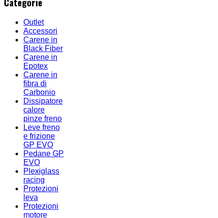
Categorie
Outlet
Accessori
Carene in
Black Fiber
Carene in
Epotex
Carene in
fibra di
Carbonio
Dissipatore
calore
pinze freno
Leve freno
e frizione
GP EVO
Pedane GP
EVO
Plexiglass
racing
Protezioni
leva
Protezioni
motore