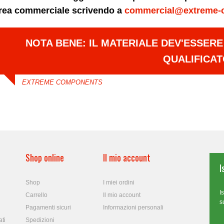
area commerciale scrivendo a
commercial@extreme-
NOTA BENE: IL MATERIALE DEV'ESSER
QUALIFICA
EXTREME COMPONENTS
Shop online
Il mio account
I
Shop
I miei ordini
I
Carrello
Il mio account
s
Pagamenti sicuri
Informazioni personali
ti
Spedizioni