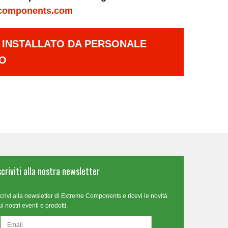
components.com
E INSTALLATO DA PERSONALE
TO
scriviti alla nostra newsletter
scrivi alla newsletter di Extreme Components e ricevi le novità
ui nostri eventi e prodotti.