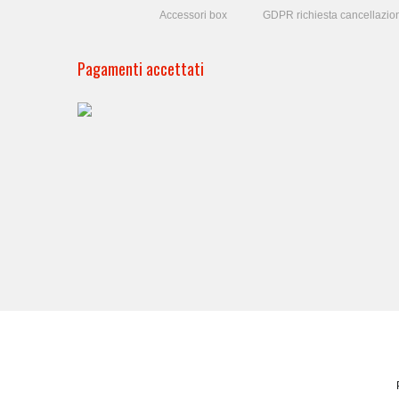
Accessori box
GDPR richiesta cancellazio
Pagamenti accettati