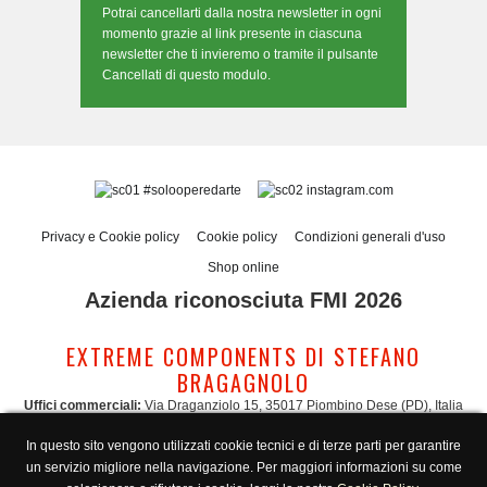
Potrai cancellarti dalla nostra newsletter in ogni
momento grazie al link presente in ciascuna
newsletter che ti invieremo o tramite il pulsante
Cancellati di questo modulo.
#solooperedarte
instagram.com
Privacy e Cookie policy
Cookie policy
Condizioni generali d'uso
Shop online
Azienda riconosciuta FMI 2026
EXTREME COMPONENTS DI STEFANO
BRAGAGNOLO
Uffici commerciali:
Via Draganziolo 15, 35017 Piombino Dese (PD), Italia
Sede legale e logistica:
Via Gabriele D'Annunzio 3, 35017 Piombino Dese (PD),
In questo sito vengono utilizzati cookie tecnici e di terze parti per garantire
Italia
un servizio migliore nella navigazione. Per maggiori informazioni su come
Amministrazione:
admin@extreme-components.com
-
Commerciale: