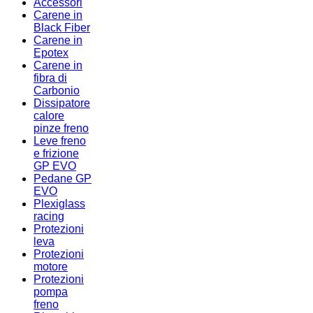
Accessori
Carene in
Black Fiber
Carene in
Epotex
Carene in
fibra di
Carbonio
Dissipatore
calore
pinze freno
Leve freno
e frizione
GP EVO
Pedane GP
EVO
Plexiglass
racing
Protezioni
leva
Protezioni
motore
Protezioni
pompa
freno