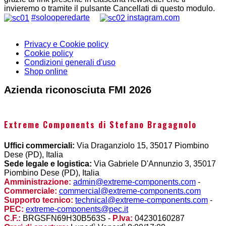
invieremo o tramite il pulsante Cancellati di questo modulo.
#solooperedarte
instagram.com
Privacy e Cookie policy
Cookie policy
Condizioni generali d'uso
Shop online
Azienda riconosciuta FMI 2026
Extreme Components di Stefano Bragagnolo
Uffici commerciali:
Via Draganziolo 15, 35017 Piombino
Dese (PD), Italia
Sede legale e logistica:
Via Gabriele D'Annunzio 3, 35017
Piombino Dese (PD), Italia
Amministrazione:
admin@extreme-components.com
-
Commerciale:
commercial@extreme-components.com
Supporto tecnico:
technical@extreme-components.com
-
PEC:
extreme-components@pec.it
C.F.:
BRGSFN69H30B563S -
P.Iva:
04230160287