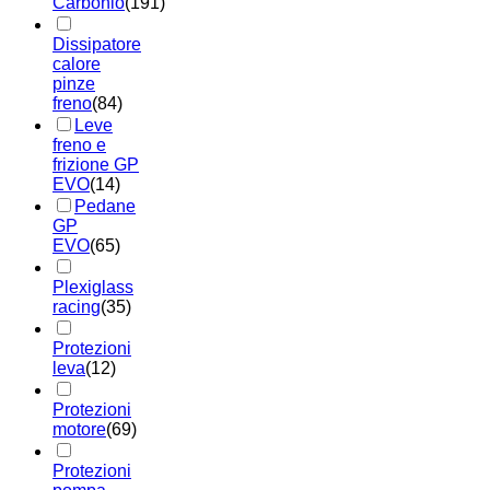
Carbonio
(191)
Dissipatore
calore
pinze
freno
(84)
Leve
freno e
frizione GP
EVO
(14)
Pedane
GP
EVO
(65)
Plexiglass
racing
(35)
Protezioni
leva
(12)
Protezioni
motore
(69)
Protezioni